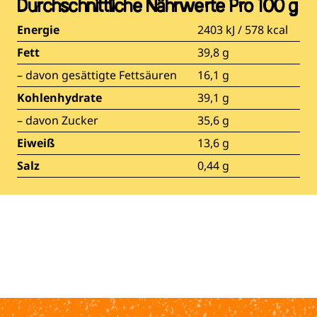
Durchschnittliche Nährwerte Pro 100 g
Energie
2403 kJ / 578 kcal
Fett
39,8 g
– davon gesättigte Fettsäuren
16,1 g
Kohlenhydrate
39,1 g
– davon Zucker
35,6 g
Eiweiß
13,6 g
Salz
0,44 g